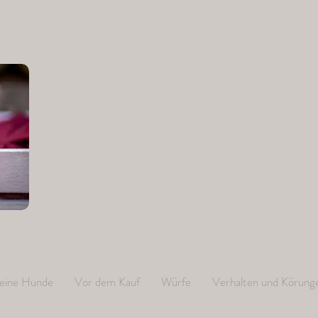
Hovawarte 
Grander T
Hovawartzucht in der HZD e.V. / VDH 
www.hovawart-grande
eine Hunde
Vor dem Kauf
Würfe
Verhalten und Körung