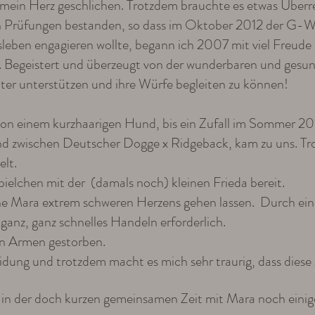
in mein Herz geschlichen. Trotzdem brauchte es etwas Überre
n Prüfungen bestanden, so dass im Oktober 2012 der G-Wur
leben engagieren wollte, begann ich 2007 mit viel Freude 
s. Begeistert und überzeugt von der wunderbaren und gesu
ter unterstützen und ihre Würfe begleiten zu können!
n einem kurzhaarigen Hund, bis ein Zufall im Sommer 201
nd zwischen Deutscher Dogge x Ridgeback, kam zu uns. Trot
elt.
ielchen mit der (damals noch) kleinen Frieda bereit.
ne Mara extrem schweren Herzens gehen lassen. Durch ein
 ganz, ganz schnelles Handeln erforderlich.
en Armen gestorben.
idung und trotzdem macht es mich sehr traurig, dass dies
 in der doch kurzen gemeinsamen Zeit mit Mara noch einige