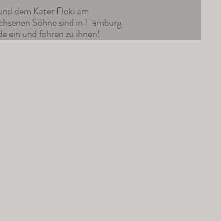
und dem Kater Floki am
achsenen Söhne sind in Hamburg
e ein und fahren zu ihnen!