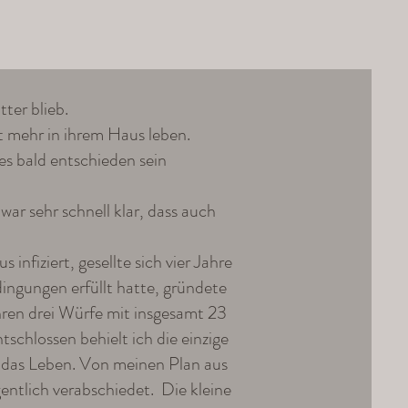
ter blieb.
 mehr in ihrem Haus leben.
s bald entschieden sein
ar sehr schnell klar, dass auch
fiziert, gesellte sich vier Jahre
ingungen erfüllt hatte, gründete
hren drei Würfe mit insgesamt 23
chlossen behielt ich die einzige
das Leben. Von meinen Plan aus
entlich verabschiedet. Die kleine