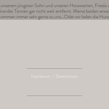
 unserem jüngsten Sohn und unseren Hovawarten, Frieda 
rander Tannen gar nicht weit entfernt. Meine beiden erw
ommen immer sehr gerne zu uns...Oder wir laden die Hund
Impressum
/
Datenschutz