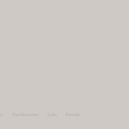
von den
annen
/ FCI seit 2004
.com
en
Nachkommen
Links
Kontakt