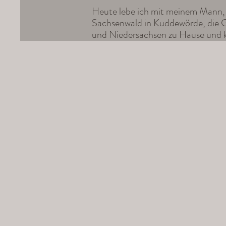
Heute lebe ich mit meinem Mann,
Sachsenwald in Kuddewörde, die G
und Niedersachsen zu Hause und k