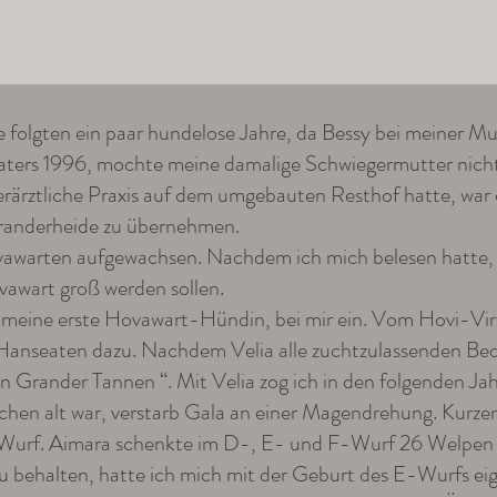
lgten ein paar hundelose Jahre, da Bessy bei meiner Mut
ters 1996, mochte meine damalige Schwiegermutter nicht
ärztliche Praxis auf dem umgebauten Resthof hatte, war e
Granderheide zu übernehmen.
ovawarten aufgewachsen. Nachdem ich mich belesen hatte, w
vawart groß werden sollen.
eine erste Hovawart-Hündin, bei mir ein. Vom Hovi-Virus in
 Hanseaten dazu. Nachdem Velia alle zuchtzulassenden Bed
 Grander Tannen “. Mit Velia zog ich in den folgenden Ja
en alt war, verstarb Gala an einer Magendrehung. Kurzents
urf. Aimara schenkte im D-, E- und F-Wurf 26 Welpen 
 behalten, hatte ich mich mit der Geburt des E-Wurfs eig