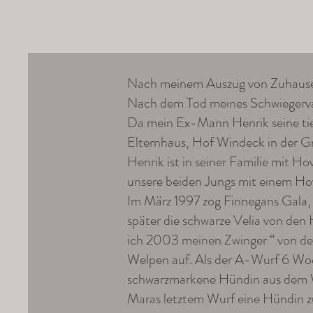
Nach meinem Auszug von Zuhause fo
Nach dem Tod meines Schwiegerva
Da mein Ex-Mann Henrik seine tier
Elternhaus, Hof Windeck in der 
Henrik ist in seiner Familie mit H
unsere beiden Jungs mit einem Ho
Im März 1997 zog Finnegans Gala, m
später die schwarze Velia von den
ich 2003 meinen Zwinger “ von den
Welpen auf. Als der A-Wurf 6 Woch
schwarzmarkene Hündin aus dem W
Maras letztem Wurf eine Hündin zu