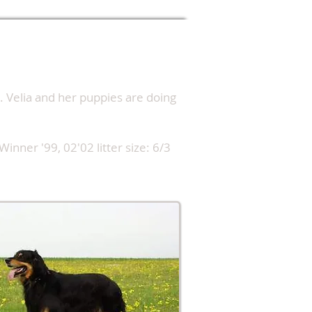
 Velia and her puppies are doing
nner '99, 02'02 litter size: 6/3