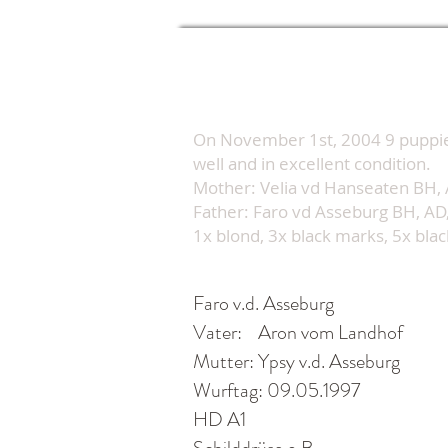
On November 1st, 2004 9 puppies
well and in excellent condition.
Mother: Velia vd Hanseaten BH, A
Father: Faro vd Asseburg BH, AD,
1x blond, 3x black marks, 5x blac
Faro v.d. Asseburg
Vater: Aron vom Landhof
Mutter: Ypsy v.d. Asseburg
Wurftag: 09.05.1997
HD A1