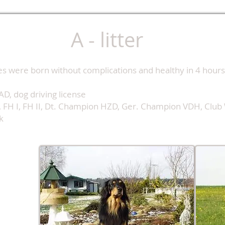
A - litter
 were born without complications and healthy in 4 hours.
D, dog driving license
 FH I, FH II, Dt. Champion HZD, Ger. Champion VDH, Club Wi
k