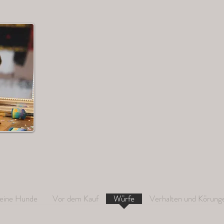
Hovawarte 
Grander T
Hovawartzucht in der HZD e.V. / VDH 
www.hovawart-grande
eine Hunde
Vor dem Kauf
Würfe
Verhalten und Körung