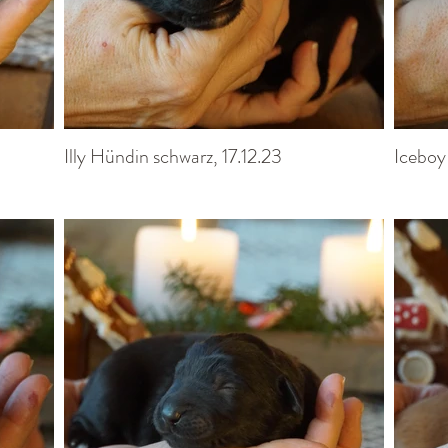
Illy Hündin schwarz, 17.12.23
Iceboy