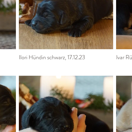
Ilori Hündin schwarz, 17.12.23
Ivar Rü