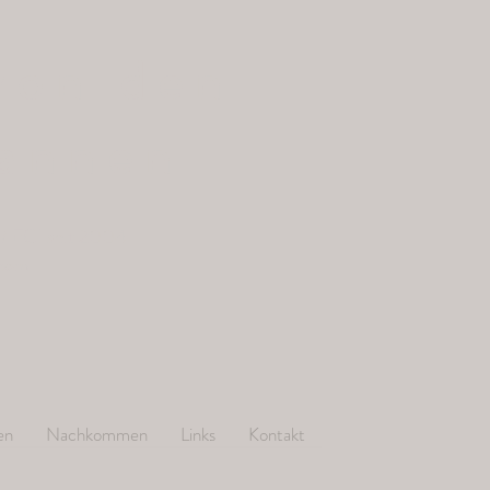
von den
annen
/ FCI seit 2004
.com
en
Nachkommen
Links
Kontakt