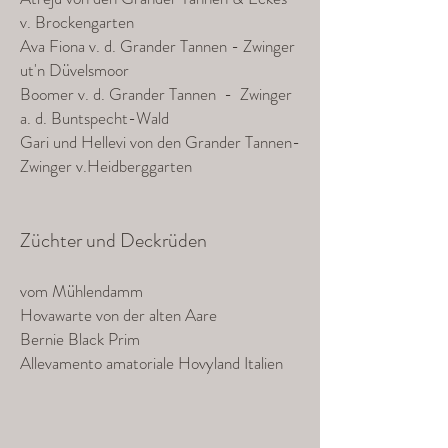
v. Brockengarten
Ava Fiona v. d. Grander Tannen - Zwinger
ut'n Düvelsmoor
Boomer v. d. Grander Tannen - Zwinger
a. d. Buntspecht-Wald
Gari und Hellevi von den Grander Tannen-
Zwinger v.Heidberggarten
Züchter und Deckrüden
vom Mühlendamm
Hovawarte von der alten Aare
Bernie Black Prim
Allevamento amatoriale Hovyland Italien