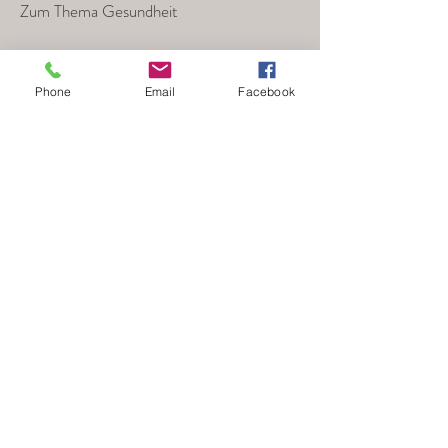
Zum Thema Gesundheit
Information zur Degenerative Myelopathie
(DM)
Phone
Email
Facebook
Impressum
/
Datenschutz