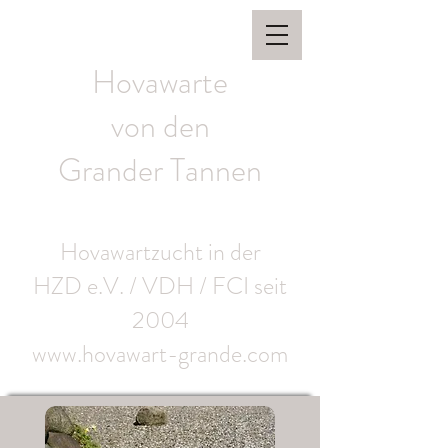
Hovawarte
von den
Grander Tannen
Hovawartzucht in der
HZD e.V. / VDH / FCI seit
2004
www.hovawart-grande.com